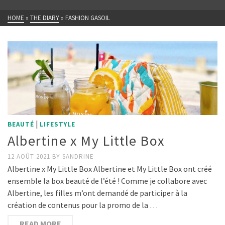
HOME
»
THE DIARY
»
FASHION GASOIL
|
BEAUTÉ
LIFESTYLE
Albertine x My Little Box
12 AOÛT 2021
BY
SANDRINE
Albertine x My Little Box Albertine et My Little Box ont créé
ensemble la box beauté de l’été ! Comme je collabore avec
Albertine, les filles m’ont demandé de participer à la
création de contenus pour la promo de la …
READ MORE