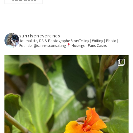
sunriseneverends
Journaliste, DA & Photographe
StoryTelling | Writing | Photo |
Founder @sunrise.consulting
Hossegor-Paris-Cassis