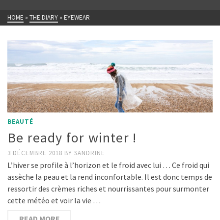
HOME
»
THE DIARY
»
EYEWEAR
BEAUTÉ
Be ready for winter !
3 DÉCEMBRE 2018
BY
SANDRINE
L’hiver se profile à l’horizon et le froid avec lui … Ce froid qui
assèche la peau et la rend inconfortable. Il est donc temps de
ressortir des crèmes riches et nourrissantes pour surmonter
cette météo et voir la vie …
READ MORE