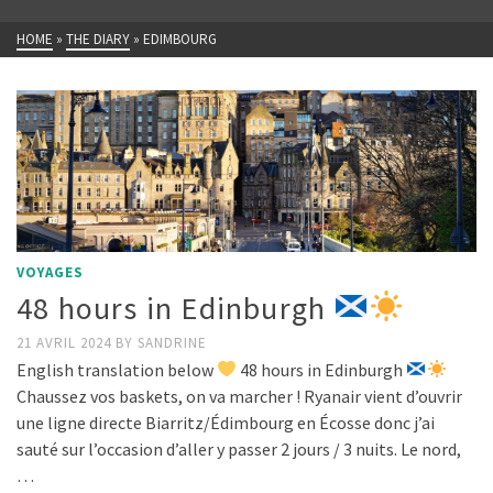
HOME
»
THE DIARY
»
EDIMBOURG
VOYAGES
48 hours in Edinburgh
21 AVRIL 2024
BY
SANDRINE
English translation below
48 hours in Edinburgh
Chaussez vos baskets, on va marcher ! Ryanair vient d’ouvrir
une ligne directe Biarritz/Édimbourg en Écosse donc j’ai
sauté sur l’occasion d’aller y passer 2 jours / 3 nuits. Le nord,
…