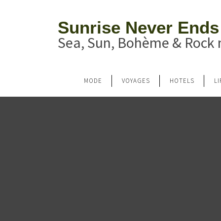
Sunrise Never Ends
Sea, Sun, Bohème & Rock n
MODE
VOYAGES
HOTELS
L