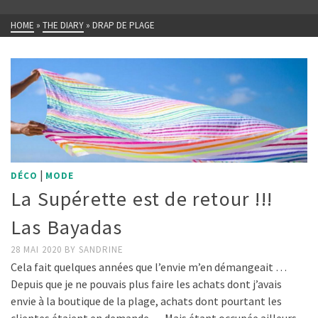
HOME
»
THE DIARY
»
DRAP DE PLAGE
|
DÉCO
MODE
La Supérette est de retour !!!
Las Bayadas
28 MAI 2020
BY
SANDRINE
Cela fait quelques années que l’envie m’en démangeait …
Depuis que je ne pouvais plus faire les achats dont j’avais
envie à la boutique de la plage, achats dont pourtant les
clientes étaient en demande … Mais étant occupée ailleurs,