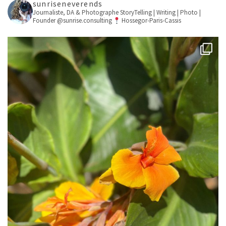
sunriseneverends
Journaliste, DA & Photographe
StoryTelling | Writing | Photo |
Founder @sunrise.consulting
Hossegor-Paris-Cassis