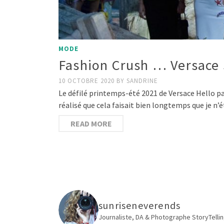
MODE
Fashion Crush … Versace
10 OCTOBRE 2020
BY
SANDRINE
Le défilé printemps-été 2021 de Versace Hello par
réalisé que cela faisait bien longtemps que je n
READ MORE
sunriseneverends
Journaliste, DA & Photographe
StoryTellin