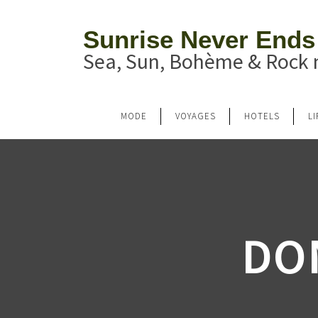
Sunrise Never Ends
Sea, Sun, Bohème & Rock n
MODE
VOYAGES
HOTELS
L
DO