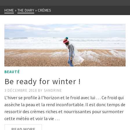
HOME
»
THE DIARY
»
CRÈMES
BEAUTÉ
Be ready for winter !
3 DÉCEMBRE 2018
BY
SANDRINE
L’hiver se profile à l’horizon et le froid avec lui … Ce froid qui
assèche la peau et la rend inconfortable. Il est donc temps de
ressortir des crèmes riches et nourrissantes pour surmonter
cette météo et voir la vie …
READ MORE