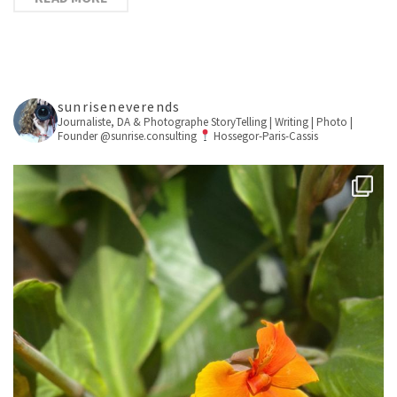
sunriseneverends
Journaliste, DA & Photographe
StoryTelling | Writing | Photo |
Founder @sunrise.consulting
Hossegor-Paris-Cassis