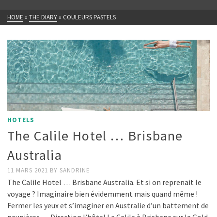
HOME
»
THE DIARY
»
COULEURS PASTELS
HOTELS
The Calile Hotel … Brisbane
Australia
11 MARS 2021
BY
SANDRINE
The Calile Hotel … Brisbane Australia. Et si on reprenait le
voyage ? Imaginaire bien évidemment mais quand même !
Fermer les yeux et s’imaginer en Australie d’un battement de
paupières … Direction l’hôtel Le Calile à Brisbane sur la Gold