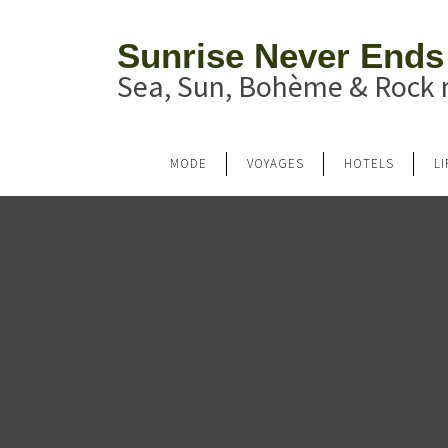
Sunrise Never Ends
Sea, Sun, Bohème & Rock n
MODE
VOYAGES
HOTELS
L