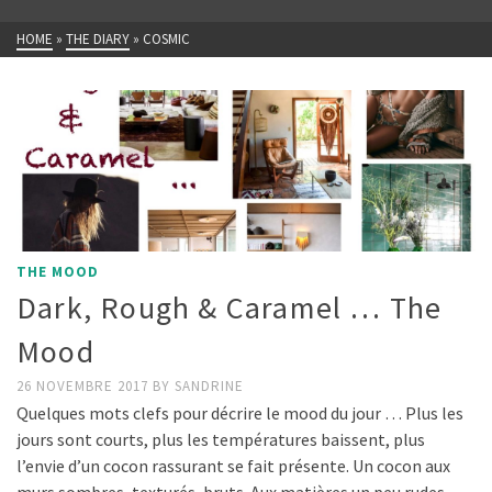
HOME
»
THE DIARY
»
COSMIC
THE MOOD
Dark, Rough & Caramel … The
Mood
26 NOVEMBRE 2017
BY
SANDRINE
Quelques mots clefs pour décrire le mood du jour … Plus les
jours sont courts, plus les températures baissent, plus
l’envie d’un cocon rassurant se fait présente. Un cocon aux
murs sombres, texturés, bruts. Aux matières un peu rudes,