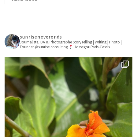
sunriseneverends
Journaliste, DA & Photographe
StoryTelling | Writing | Photo |
Founder @sunrise.consulting
Hossegor-Paris-Cassis