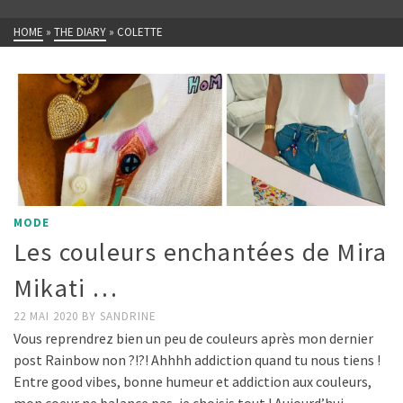
HOME
»
THE DIARY
»
COLETTE
MODE
Les couleurs enchantées de Mira
Mikati …
22 MAI 2020
BY
SANDRINE
Vous reprendrez bien un peu de couleurs après mon dernier
post Rainbow non ?!?! Ahhhh addiction quand tu nous tiens !
Entre good vibes, bonne humeur et addiction aux couleurs,
mon coeur ne balance pas, je choisis tout ! Aujourd’hui, …