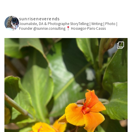
sunriseneverends
Journaliste, DA & Photographe
StoryTelling | Writing | Photo |
Founder @sunrise.consulting
Hossegor-Paris-Cassis