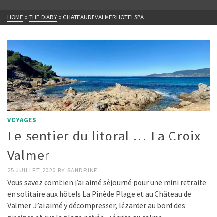
HOME
»
THE DIARY
»
CHATEAUDEVALMERHOTELSPA
VOYAGES
Le sentier du litoral … La Croix
Valmer
25 JUILLET 2020
BY
SANDRINE
Vous savez combien j’ai aimé séjourné pour une mini retraite
en solitaire aux hôtels La Pinède Plage et au Château de
Valmer. J’ai aimé y décompresser, lézarder au bord des
piscines et sur la plage privée, y écrire au calme …