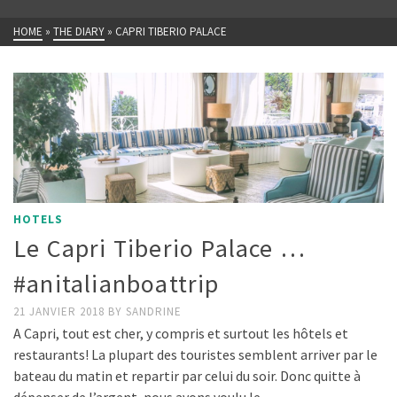
HOME
»
THE DIARY
»
CAPRI TIBERIO PALACE
HOTELS
Le Capri Tiberio Palace …
#anitalianboattrip
21 JANVIER 2018
BY
SANDRINE
A Capri, tout est cher, y compris et surtout les hôtels et
restaurants! La plupart des touristes semblent arriver par le
bateau du matin et repartir par celui du soir. Donc quitte à
dépenser de l’argent, nous avons voulu le …