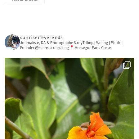
sunriseneverends
Journaliste, DA & Photographe
StoryTelling | Writing | Photo |
Founder @sunrise.consulting
Hossegor-Paris-Cassis