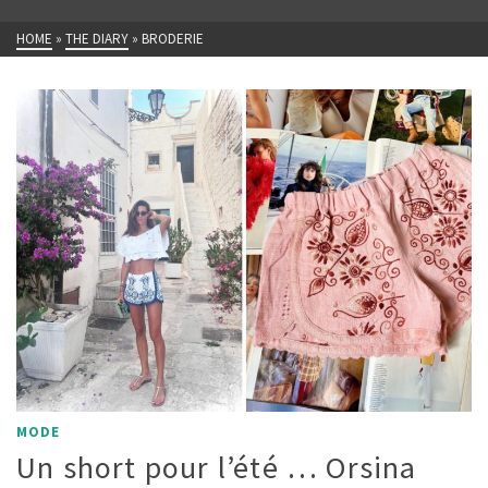
HOME
»
THE DIARY
»
BRODERIE
MODE
Un short pour l’été … Orsina