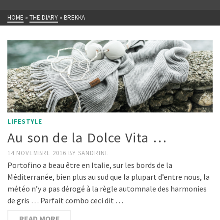
HOME
»
THE DIARY
»
BREKKA
LIFESTYLE
Au son de la Dolce Vita …
14 NOVEMBRE 2016
BY
SANDRINE
Portofino a beau être en Italie, sur les bords de la
Méditerranée, bien plus au sud que la plupart d’entre nous, la
météo n’y a pas dérogé à la règle automnale des harmonies
de gris … Parfait combo ceci dit …
READ MORE