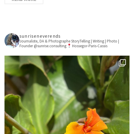
sunriseneverends
Journaliste, DA & Photographe
StoryTelling | Writing | Photo |
Founder @sunrise.consulting
Hossegor-Paris-Cassis