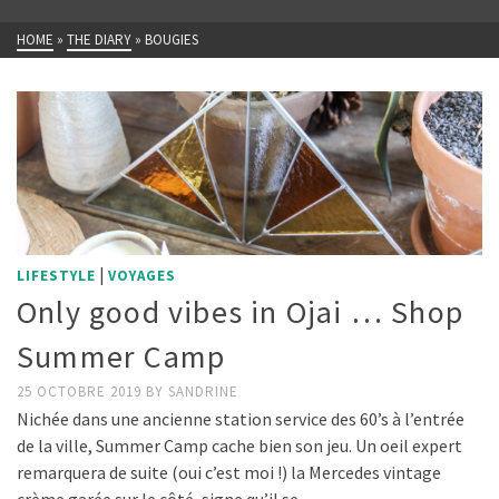
HOME
»
THE DIARY
»
BOUGIES
|
LIFESTYLE
VOYAGES
Only good vibes in Ojai … Shop
Summer Camp
25 OCTOBRE 2019
BY
SANDRINE
Nichée dans une ancienne station service des 60’s à l’entrée
de la ville, Summer Camp cache bien son jeu. Un oeil expert
remarquera de suite (oui c’est moi !) la Mercedes vintage
crème garée sur le côté, signe qu’il se …