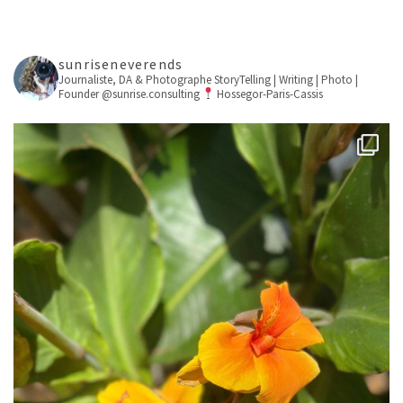
sunriseneverends
Journaliste, DA & Photographe
StoryTelling | Writing | Photo |
Founder @sunrise.consulting
Hossegor-Paris-Cassis