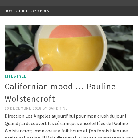
HOME
»
THE DIARY
»
BOLS
LIFESTYLE
Californian mood … Pauline
Wolstencroft
10 DÉCEMBRE 2018
BY
SANDRINE
Direction Los Angeles aujourd’hui pour mon crush du jour !
Quand j’ai découvert les céramiques ensoleillées de Pauline
Wolstencroft, mon coeur a fait boum et j’en ferais bien une
petite collection !!! Mais dites moi, si je vous commençais une