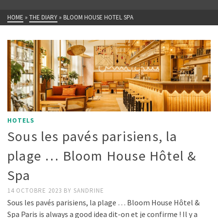
HOME
»
THE DIARY
»
BLOOM HOUSE HOTEL SPA
HOTELS
Sous les pavés parisiens, la
plage … Bloom House Hôtel &
Spa
14 OCTOBRE 2023
BY
SANDRINE
Sous les pavés parisiens, la plage … Bloom House Hôtel &
Spa Paris is always a good idea dit-on et je confirme ! Il y a