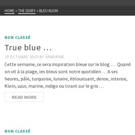
HOME
»
THE DIARY
»
BLEU KLEIN
NON CLASSÉ
True blue …
19 OCTOBRE 2015
BY
SANDRINE
Cette semaine, ce sera inspiration bleue sur le blog … Quand
on vit à la plage, les bleus sont notre quotidien … A ses
heures, pâle, turquoise, lunaire, éblouissant, dense, intense,
Klein, azur, marine, indigo ou tirant sur le gris …
READ MORE
NON CLASSÉ