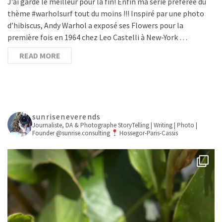
J’ai gardé le meilleur pour la fin! Enfin ma série préférée du
thème #warholsurf tout du moins !!! Inspiré par une photo
d’hibiscus, Andy Warhol a exposé ses Flowers pour la
première fois en 1964 chez Leo Castelli à New-York …
READ MORE
sunriseneverends
Journaliste, DA & Photographe
StoryTelling | Writing | Photo |
Founder @sunrise.consulting
Hossegor-Paris-Cassis