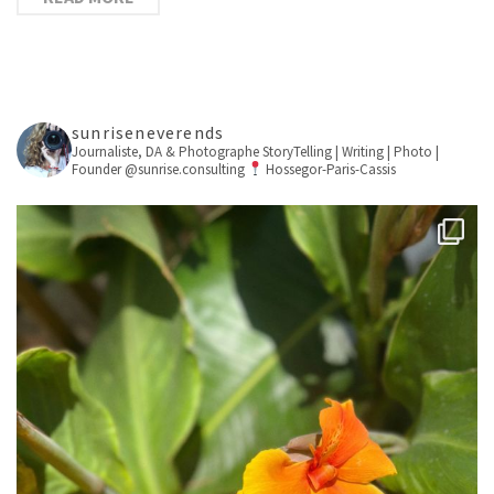
sunriseneverends
Journaliste, DA & Photographe
StoryTelling | Writing | Photo |
Founder @sunrise.consulting
Hossegor-Paris-Cassis