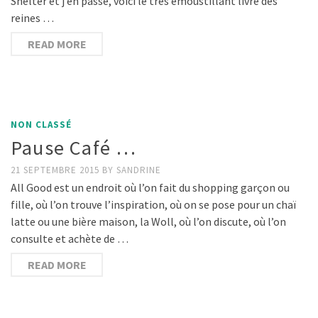
Shelter et j’en passe, voici le très émoustillant livre des
reines …
READ MORE
NON CLASSÉ
Pause Café …
21 SEPTEMBRE 2015
BY
SANDRINE
All Good est un endroit où l’on fait du shopping garçon ou
fille, où l’on trouve l’inspiration, où on se pose pour un chaï
latte ou une bière maison, la Woll, où l’on discute, où l’on
consulte et achète de …
READ MORE