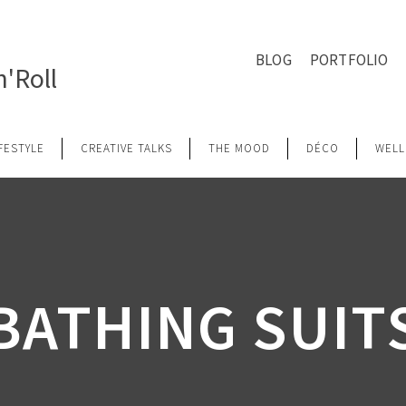
BLOG
PORTFOLIO
'Roll
IFESTYLE
CREATIVE TALKS
THE MOOD
DÉCO
WELL
BATHING SUIT