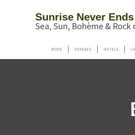
Sunrise Never Ends
Sea, Sun, Bohème & Rock n
MODE
VOYAGES
HOTELS
L