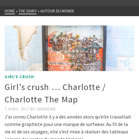
HOME
»
THE DIARY
»
AUTOUR DU MONDE
GIRL'S CRUSH
Girl’s crush … Charlotte /
Charlotte The Map
7 AVRIL 2017
BY
SANDRINE
J’ai connu Charlotte il y a des années alors qu’elle travaillait
comme graphiste pour une marque de surfwear. Au fil de la
vie et de ses voyages, elle s’est mise à réaliser des tableaux
comme des cartes du monde témoins …