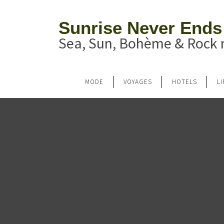
Sunrise Never Ends
Sea, Sun, Bohème & Rock n
MODE
VOYAGES
HOTELS
L