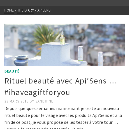
HOME
»
THE DIARY
»
APISENS
BEAUTÉ
Rituel beauté avec Api’Sens …
#ihaveagiftforyou
23 MARS 2018
BY
SANDRINE
Depuis quelques semaines maintenant je teste un nouveau
rituel beauté pour le visage avec les produits Api’Sens et à la
fin de ce post, je vous propose de les tester à votre tour …
Lorsque la marque m’a contactée, j’avais …