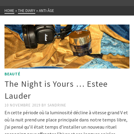
HOME
»
THE DIARY
»
ANTI-ÂGE
BEAUTÉ
The Night is Yours … Estee
Lauder
10 NOVEMBRE 2019
BY
SANDRINE
En cette période où la luminosité décline à vitesse grand V et
où la nuit prend une place principale dans notre temps libre,
j’ai pensé qu’il était temps d’installer un nouveau rituel
cocooning pour affronter l’hiver et ses longues soirées. …