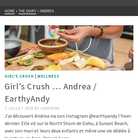
HOME
»
THE DIARY
»
ANDREA
|
GIRL'S CRUSH
WELLNESS
Girl’s Crush … Andrea /
EarthyAndy
2 JUILLET 2016
BY
SANDRINE
J’ai découvert Andrea via son Instagram @earthyandy l’hiver
dernier. Elle vit sur le North Shore de Oahu, à Sunset Beach,
avec son mari et leurs deux enfants et mène une vie dédiée à
la nature, au bien-être et à une …