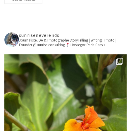
sunriseneverends
Journaliste, DA & Photographe
StoryTelling | Writing | Photo |
Founder @sunrise.consulting
Hossegor-Paris-Cassis