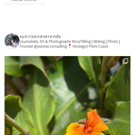
sunriseneverends
Journaliste, DA & Photographe
StoryTelling | Writing | Photo |
Founder @sunrise.consulting
Hossegor-Paris-Cassis