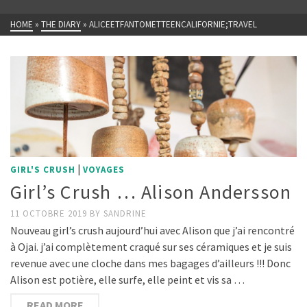
HOME
»
THE DIARY
»
ALICEETFANTOMETTEENCALIFORNIE;TRAVEL
|
GIRL'S CRUSH
VOYAGES
Girl’s Crush … Alison Andersson
11 OCTOBRE 2019
BY
SANDRINE
Nouveau girl’s crush aujourd’hui avec Alison que j’ai rencontré
à Ojai. j’ai complètement craqué sur ses céramiques et je suis
revenue avec une cloche dans mes bagages d’ailleurs !!! Donc
Alison est potière, elle surfe, elle peint et vis sa …
READ MORE