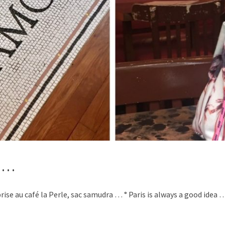
s …
se au café la Perle, sac samudra … ° Paris is always a good idea … 