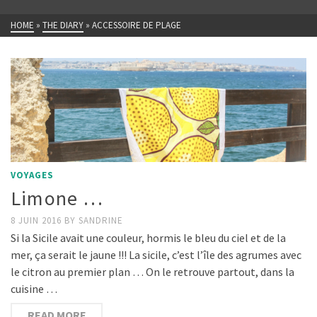
HOME
»
THE DIARY
»
ACCESSOIRE DE PLAGE
VOYAGES
Limone …
8 JUIN 2016
BY
SANDRINE
Si la Sicile avait une couleur, hormis le bleu du ciel et de la
mer, ça serait le jaune !!! La sicile, c’est l’île des agrumes avec
le citron au premier plan … On le retrouve partout, dans la
cuisine …
READ MORE