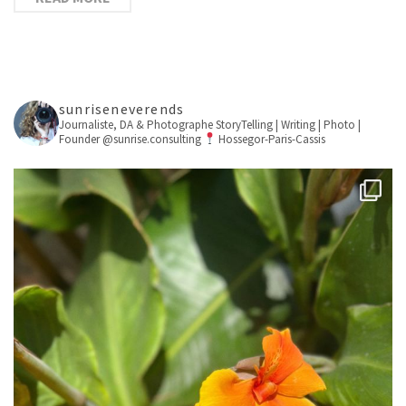
sunriseneverends
Journaliste, DA & Photographe
StoryTelling | Writing | Photo |
Founder @sunrise.consulting
Hossegor-Paris-Cassis