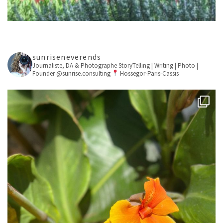
sunriseneverends
Journaliste, DA & Photographe
StoryTelling | Writing | Photo |
Founder @sunrise.consulting
Hossegor-Paris-Cassis