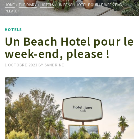
HOME
»
THE DIARY
»
HOTELS
»
UN BEACH HOTEL POUR LE WEEK-END,
PLEASE !
HOTELS
Un Beach Hotel pour le
week-end, please !
1 OCTOBRE 2023
BY
SANDRINE