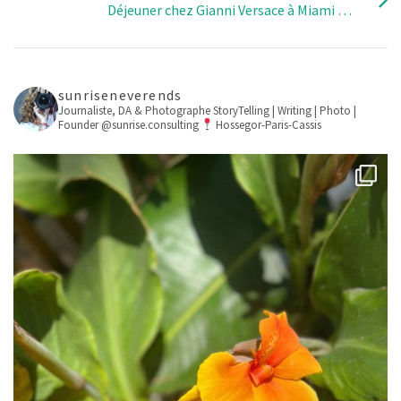
Déjeuner chez Gianni Versace à Miami …
sunriseneverends
Journaliste, DA & Photographe
StoryTelling | Writing | Photo |
Founder @sunrise.consulting
Hossegor-Paris-Cassis