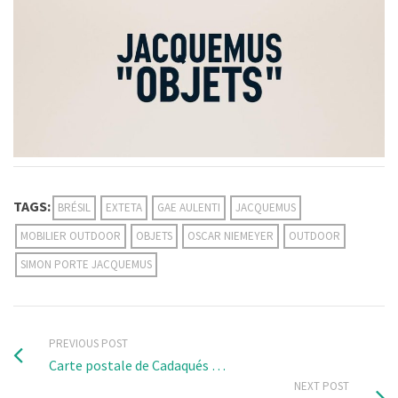
TAGS:
BRÉSIL
EXTETA
GAE AULENTI
JACQUEMUS
MOBILIER OUTDOOR
OBJETS
OSCAR NIEMEYER
OUTDOOR
SIMON PORTE JACQUEMUS
PREVIOUS POST
Carte postale de Cadaqués …
NEXT POST