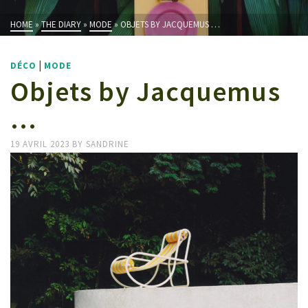
HOME
»
THE DIARY
»
MODE
»
OBJETS BY JACQUEMUS …
|
DÉCO
MODE
Objets by Jacquemus
…
19 AVRIL 2023
BY
SANDRINE