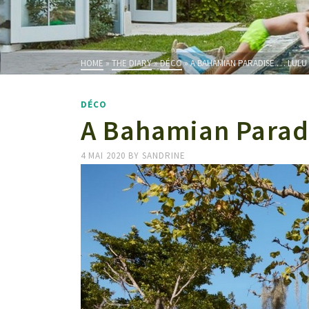
HOME
»
THE DIARY
»
DÉCO
»
A BAHAMIAN PARADISE … LULU
DÉCO
A Bahamian Parad
4 MAI 2020
BY
SANDRINE