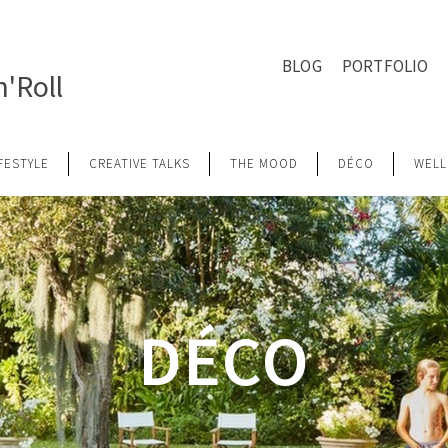
BLOG
PORTFOLIO
'Roll
IFESTYLE
CREATIVE TALKS
THE MOOD
DÉCO
WELL
DÉCO