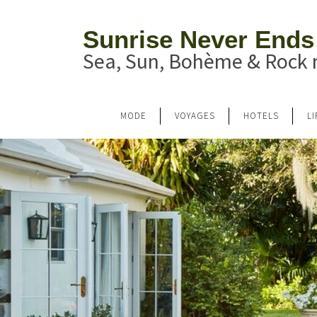
Sunrise Never Ends
Sea, Sun, Bohème & Rock n
MODE
VOYAGES
HOTELS
L