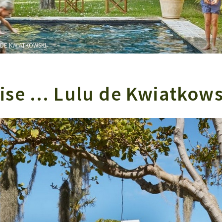
 DE KWIATKOWSKI
ise … Lulu de Kwiatkows