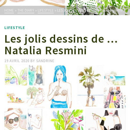
HOME
»
THE DIARY
»
LIFESTYLE
»
LES JOLIS DESSINS DE … NATALIA RESMINI
LIFESTYLE
Les jolis dessins de …
Natalia Resmini
19 AVRIL 2020
BY
SANDRINE