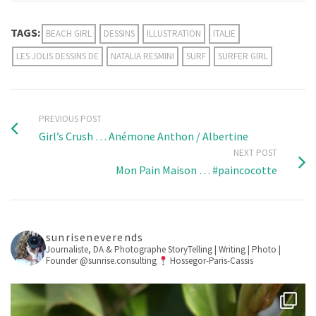
TAGS:
BEACH GIRL
DESSINS
ILLUSTRATION
ITALIE
LES JOLIS DESSINS DE
NATALIA RESMINI
SURF
SURFER GIRL
PREVIOUS POST
Girl’s Crush … Anémone Anthon / Albertine
NEXT POST
Mon Pain Maison … #paincocotte
sunriseneverends
Journaliste, DA & Photographe
StoryTelling | Writing | Photo |
Founder @sunrise.consulting
Hossegor-Paris-Cassis