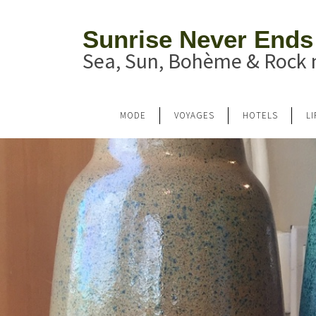
Sunrise Never Ends
Sea, Sun, Bohème & Rock n
MODE
VOYAGES
HOTELS
L