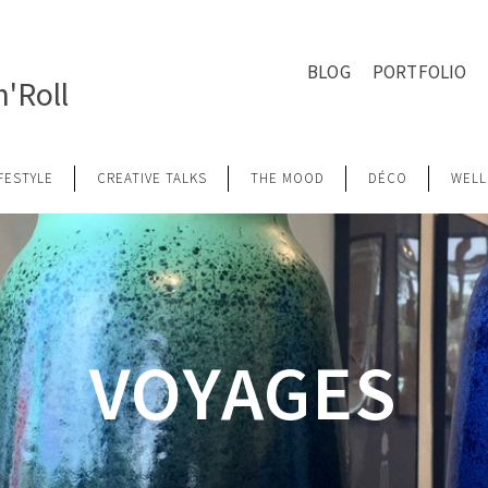
BLOG
PORTFOLIO
'Roll
IFESTYLE
CREATIVE TALKS
THE MOOD
DÉCO
WELL
VOYAGES