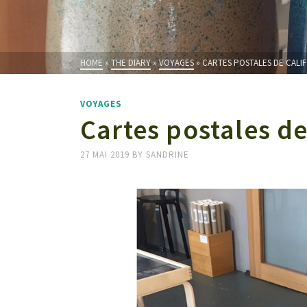
HOME
»
THE DIARY
»
VOYAGES
»
CARTES POSTALES DE CALI
VOYAGES
Cartes postales d
27 MAI 2019
BY
SANDRINE