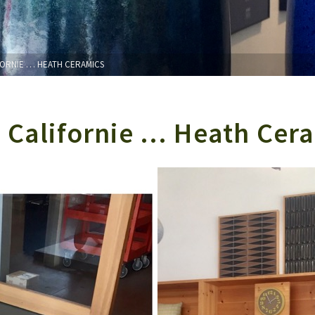
FORNIE … HEATH CERAMICS
e Californie … Heath Cer