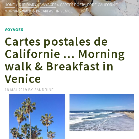
HOME
»
THE DIARY
»
VOYAGES
»
CARTES POSTALES DE CALIFORNIE …
MORNING WALK & BREAKFAST IN VENICE
VOYAGES
Cartes postales de
Californie … Morning
walk & Breakfast in
Venice
18 MAI 2019
BY
SANDRINE