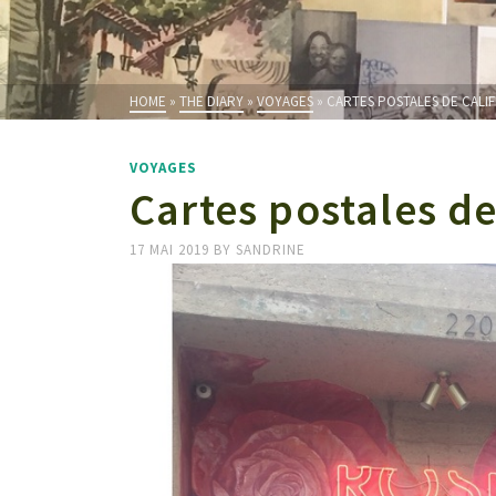
HOME
»
THE DIARY
»
VOYAGES
»
CARTES POSTALES DE CALI
VOYAGES
Cartes postales d
17 MAI 2019
BY
SANDRINE