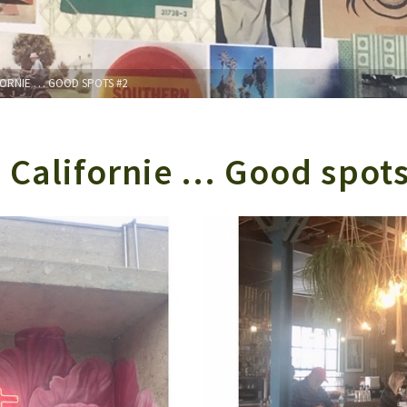
FORNIE … GOOD SPOTS #2
e Californie … Good spot