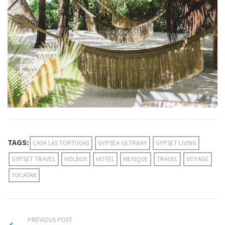
TAGS:
CASA LAS TORTUGAS
GYPSEA GETAWAY
GYPSET LIVING
GYPSET TRAVEL
HOLBOX
HOTEL
MEXIQUE
TRAVEL
VOYAGE
YUCATAN
PREVIOUS POST