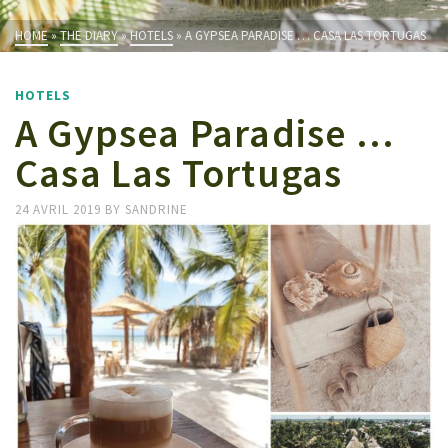
HOME
»
THE DIARY
»
HOTELS
»
A GYPSEA PARADISE … CASA LAS TORTUGAS
HOTELS
A Gypsea Paradise …
Casa Las Tortugas
24 AVRIL 2019
BY
SANDRINE