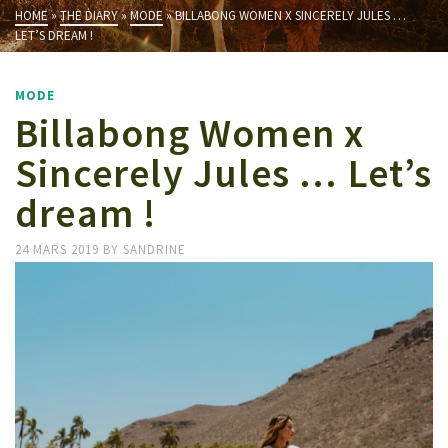
HOME
»
THE DIARY
»
MODE
»
BILLABONG WOMEN X SINCERELY JULES …
LET’S DREAM !
MODE
Billabong Women x
Sincerely Jules … Let’s
dream !
24 MARS 2019
BY
SANDRINE