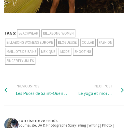
TAGS:
BEACHWEAR
BILLABONG WOMEN
BILLABONG WOMENS EUROPE
BLOGUEUSE
COLLAB
FASHION
MAILLOTS DE BAINS
MEXIQUE
MODE
SHOOTING
SINCERELY JULES
PREVIOUS POST
NEXT POST
Les Puces de Saint-Ouen …
Le yoga et moi …
sunriseneverends
Journaliste, DA & Photographe
StoryTelling | Writing | Photo |