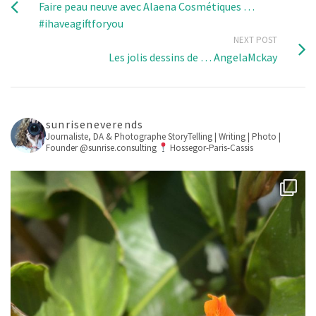
Faire peau neuve avec Alaena Cosmétiques …
#ihaveagiftforyou
NEXT POST
Les jolis dessins de … AngelaMckay
sunriseneverends
Journaliste, DA & Photographe
StoryTelling | Writing | Photo |
Founder @sunrise.consulting
Hossegor-Paris-Cassis