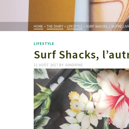
HOME
»
THE DIARY
»
LIFESTYLE
»
SURF SHACKS, L’AUTRE LIVR
LIFESTYLE
Surf Shacks, l’autr
11 AOÛT 2017
BY
SANDRINE