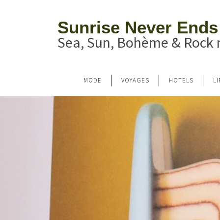
Sunrise Never Ends
Sea, Sun, Bohème & Rock n
MODE
VOYAGES
HOTELS
L