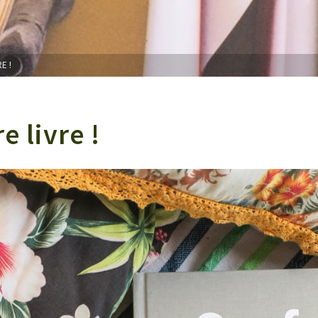
E !
e livre !