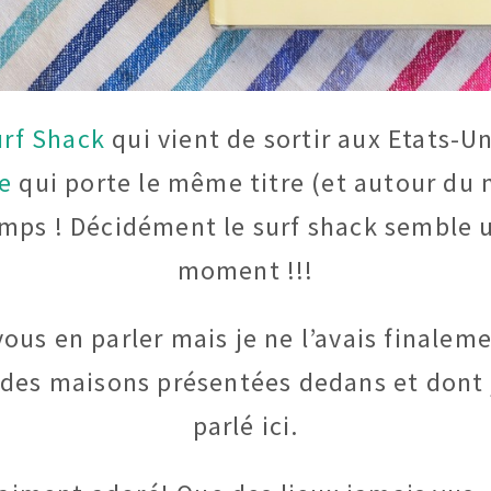
rf Shack
qui vient de sortir aux Etats-Un
re
qui porte le même titre (et autour du 
ps ! Décidément le surf shack semble u
moment !!!
r vous en parler mais je ne l’avais finale
 des maisons présentées dedans et dont j
parlé ici.