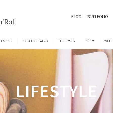
BLOG
PORTFOLIO
'Roll
IFESTYLE
CREATIVE TALKS
THE MOOD
DÉCO
WELL
LIFESTYLE