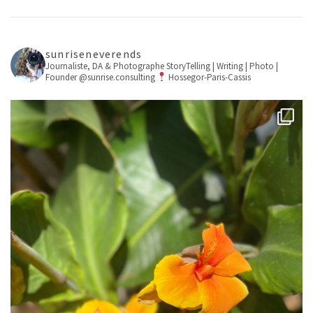
sunriseneverends
Journaliste, DA & Photographe
StoryTelling | Writing | Photo |
Founder @sunrise.consulting
Hossegor-Paris-Cassis