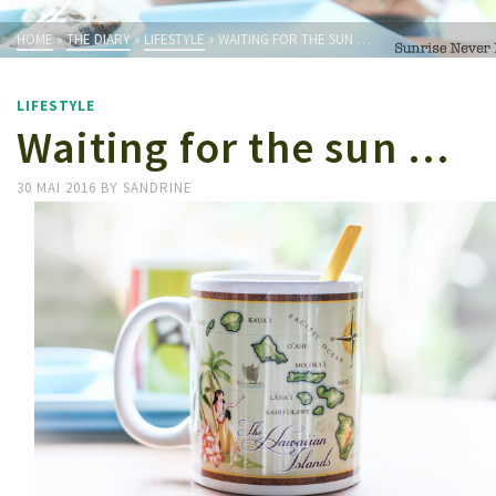
HOME
»
THE DIARY
»
LIFESTYLE
»
WAITING FOR THE SUN …
LIFESTYLE
Waiting for the sun …
30 MAI 2016
BY
SANDRINE