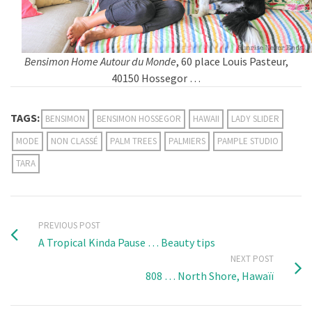
Bensimon Home Autour du Monde
, 60 place Louis Pasteur,
40150 Hossegor …
TAGS:
BENSIMON
BENSIMON HOSSEGOR
HAWAII
LADY SLIDER
MODE
NON CLASSÉ
PALM TREES
PALMIERS
PAMPLE STUDIO
TARA
PREVIOUS POST
A Tropical Kinda Pause … Beauty tips
NEXT POST
808 … North Shore, Hawaïï