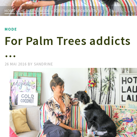
HOME
»
THE DIARY
»
MODE
»
FOR PALM TREES ADDICTS …
MODE
For Palm Trees addicts
…
26 MAI 2016
BY
SANDRINE