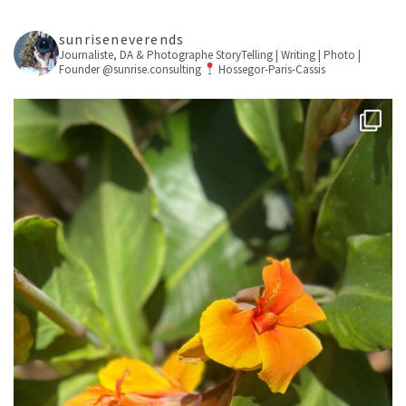
sunriseneverends
Journaliste, DA & Photographe
StoryTelling | Writing | Photo |
Founder @sunrise.consulting
Hossegor-Paris-Cassis