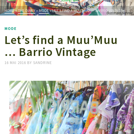
HOME
»
THE DIARY
»
MODE
»
LET’S FIND A MUU’MUU … BARRIO VINTAGE
MODE
Let’s find a Muu’Muu
… Barrio Vintage
16 MAI 2016
BY
SANDRINE