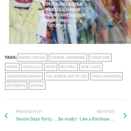
TAGS:
BARRIO VINTAGE
CHEMISE HAWAIIENNE
CHINATOWN
HAWAII
HONOLULU
MODE
MUU'MUU
NON CLASSÉ
SUNRISETAKESHAWAII
THE SUNRISE WAY OF LIFE
TISSUS HAWAIIENS
VÊTEMENTS
VINTAGE
PREVIOUS POST
NEXT POST
Denim Daze Party … Be ready !
Like a Rainbow …