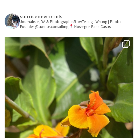
sunriseneverends
Journaliste, DA & Photographe
StoryTelling | Writing | Photo |
Founder @sunrise.consulting
Hossegor-Paris-Cassis