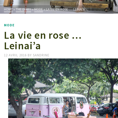
HOME
»
THE DIARY
»
MODE
»
LA VIE EN ROSE … LEINAI’A
MODE
La vie en rose …
Leinai’a
12 AVRIL 2016
BY
SANDRINE