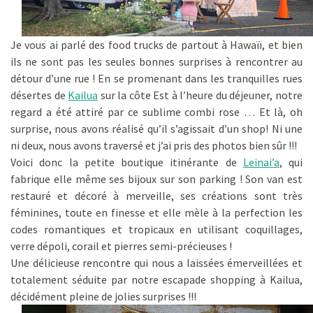
Je vous ai parlé des food trucks de partout à Hawaïï, et bien
ils ne sont pas les seules bonnes surprises à rencontrer au
détour d’une rue ! En se promenant dans les tranquilles rues
désertes de
Kailua
sur la côte Est à l’heure du déjeuner, notre
regard a été attiré par ce sublime combi rose … Et là, oh
surprise, nous avons réalisé qu’il s’agissait d’un shop! Ni une
ni deux, nous avons traversé et j’ai pris des photos bien sûr !!!
Voici donc la petite boutique itinérante de
Leinai’a
, qui
fabrique elle même ses bijoux sur son parking ! Son van est
restauré et décoré à merveille, ses créations sont très
féminines, toute en finesse et elle mèle à la perfection les
codes romantiques et tropicaux en utilisant coquillages,
verre dépoli, corail et pierres semi-précieuses !
Une délicieuse rencontre qui nous a laissées émerveillées et
totalement séduite par notre escapade shopping à Kailua,
décidément pleine de jolies surprises !!!