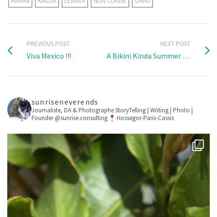
HAWAII
KAILUA
LEINAI'A
NON CLASSÉ
OAHU
PREVIOUS POST
NEXT POST
Viva Mexico !!!
A Bikini Kinda Summer …
sunriseneverends
Journaliste, DA & Photographe
StoryTelling | Writing | Photo |
Founder @sunrise.consulting
Hossegor-Paris-Cassis