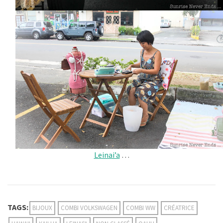
Leinai’a
…
TAGS:
BIJOUX
COMBI VOLKSWAGEN
COMBI WW
CRÉATRICE